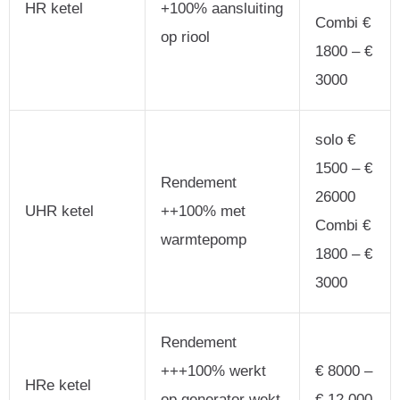
HR ketel
+100% aansluiting
Combi €
op riool
1800 – €
3000
solo €
1500 – €
Rendement
26000
UHR ketel
++100% met
Combi €
warmtepomp
1800 – €
3000
Rendement
+++100% werkt
€ 8000 –
HRe ketel
op generator wekt
€ 12.000